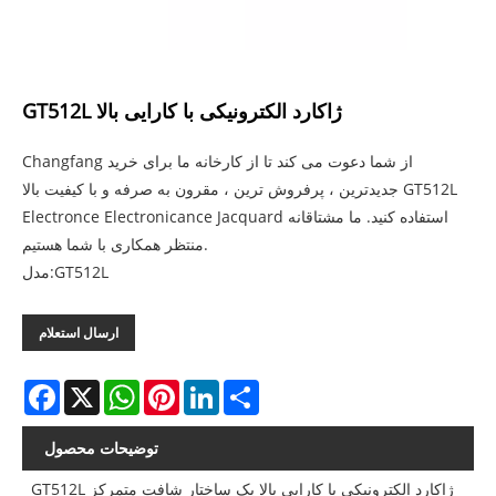
GT512L ژاکارد الکترونیکی با کارایی بالا
Changfang از شما دعوت می کند تا از کارخانه ما برای خرید
جدیدترین ، پرفروش ترین ، مقرون به صرفه و با کیفیت بالا GT512L
Electronce Electronicance Jacquard استفاده کنید. ما مشتاقانه
منتظر همکاری با شما هستیم.
مدل:GT512L
ارسال استعلام
Facebook
X
WhatsApp
Pinterest
LinkedIn
Share
توضیحات محصول
GT512L ژاکارد الکترونیکی با کارایی بالا یک ساختار شافت متمرکز