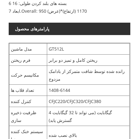
6 بسته های بلند کردن طولی: 16
ابعاد 7.Overall: 950 (عرض)*1170 (ارتفاع)
پارامترهای محصول
GT512L
مدل ماشین
ریختن کامل و تمیز دو برابر
فرم ریختن
رانده شده توسط شافت متمرکز از بادامک
مکانیسم حرکت
مزدوج
1408-6144
تعداد قلاب ها
CFJC220/CFJC320/CFJC380
کنترل کننده
4 گیگابایت (می تواند تا 32 گیگابایت
ظرفیت ذخیره
گسترش یابد)
سازی
سیستم خنک کننده
بالای نصب شده