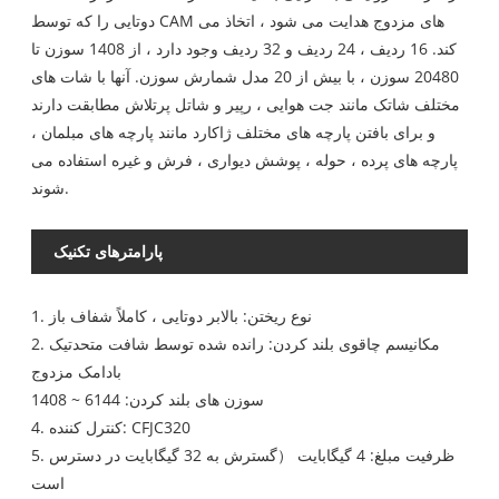
دوتایی را که توسط CAM های مزدوج هدایت می شود ، اتخاذ می
کند. 16 ردیف ، 24 ردیف و 32 ردیف وجود دارد ، از 1408 سوزن تا
20480 سوزن ، با بیش از 20 مدل شمارش سوزن. آنها با شات های
مختلف شاتک مانند جت هوایی ، رپیر و شاتل پرتلاش مطابقت دارند
و برای بافتن پارچه های مختلف ژاکارد مانند پارچه های مبلمان ،
پارچه های پرده ، حوله ، پوشش دیواری ، فرش و غیره استفاده می
شوند.
پارامترهای تکنیک
1. نوع ریختن: بالابر دوتایی ، کاملاً شفاف باز
2. مکانیسم چاقوی بلند کردن: رانده شده توسط شافت متحدتیک
بادامک مزدوج
سوزن های بلند کردن: 6144 ~ 1408
4. کنترل کننده: CFJC320
5. ظرفیت مبلغ: 4 گیگابایت （گسترش به 32 گیگابایت در دسترس
است