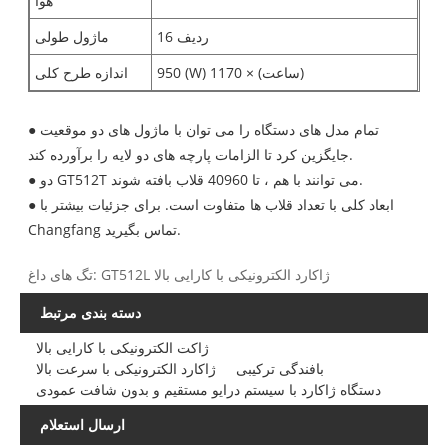
هوا
16 ردیف
ماژول طولی
950 (W) 1170 × (ساعت)
اندازه طرح کلی
● تمام مدل های دستگاه را می توان با ماژول های دو موقعیت
جایگزین کرد تا الزامات پارچه های دو لایه را برآورده کند.
● دو GT512T می توانند با هم ، تا 40960 قلاب بافته شوند.
● ابعاد کلی با تعداد قلاب ها متفاوت است. برای جزئیات بیشتر با
Changfang تماس بگیرید.
تگ های داغ: GT512L ژاکارد الکترونیکی با کارایی بالا
دسته بندی مرتبط
ژاکت الکترونیکی با کارایی بالا
بافندگی ترکیبی
ژاکارد الکترونیکی با سرعت بالا
دستگاه ژاکارد با سیستم درایو مستقیم و بدون شافت عمودی
ارسال استعلام